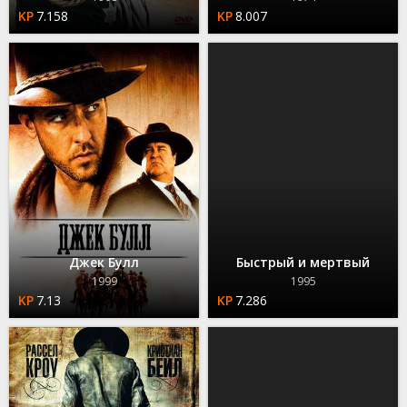
7.158
8.007
Джек Булл
Быстрый и мертвый
1999
1995
7.13
7.286