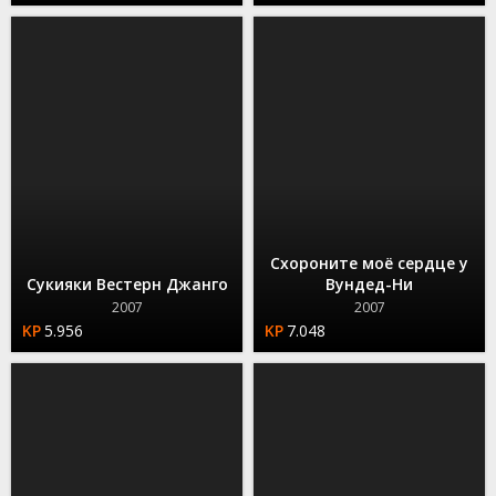
Схороните моё сердце у
Сукияки Вестерн Джанго
Вундед-Ни
2007
2007
5.956
7.048