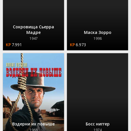
Сокровища Сьерра
Мадре
Маска Зорро
1947
1998
7.991
6.973
Вздерни их повыше
Босс ниггер
1968
1974