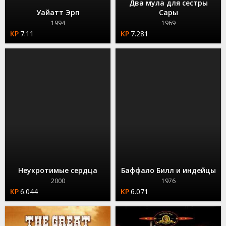
Два мула для сестры
Уайатт Эрп
Сары
1994
1969
7.11
7.281
Неукротимые сердца
Баффало Билл и индейцы
2000
1976
6.044
6.071