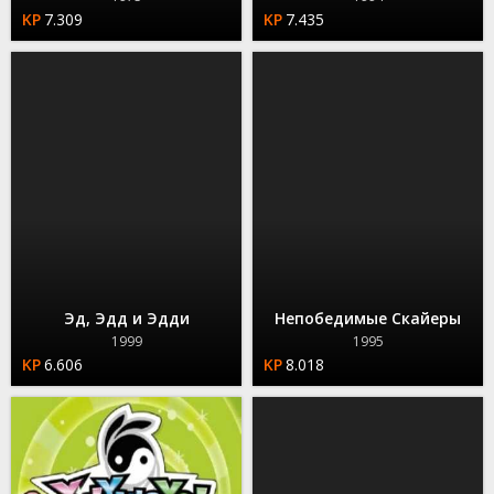
7.309
7.435
Эд, Эдд и Эдди
Непобедимые Скайеры
1999
1995
6.606
8.018