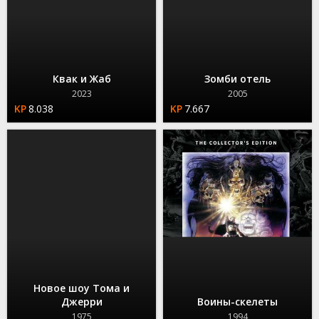
Квак и Жаб
Зомби отель
2023
2005
8.038
7.667
Новое шоу Тома и
Джерри
Воины-скелеты
1975
1994