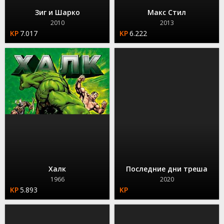
Зиг и Шарко
Макс Стил
2010
2013
7.017
6.222
Халк
Последние дни треша
1966
2020
5.893