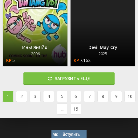
Инь! Ян! Йо!
Devil May Cry
2006
2025
5
7.162
ЗАГРУЗИТЬ ЕЩЕ
1
2
3
4
5
6
7
8
9
10
...
15