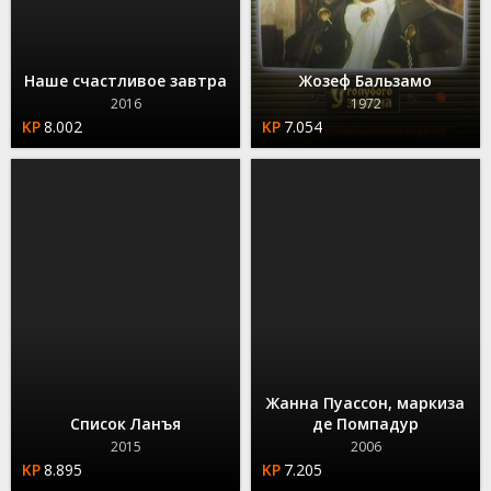
Наше счастливое завтра
Жозеф Бальзамо
2016
1972
8.002
7.054
Жанна Пуассон, маркиза
Список Ланъя
де Помпадур
2015
2006
8.895
7.205