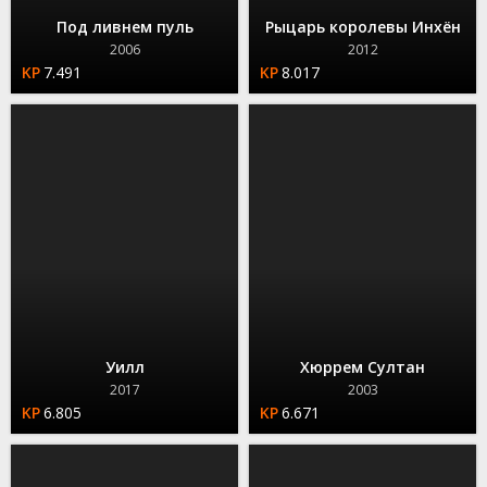
Под ливнем пуль
Рыцарь королевы Инхён
2006
2012
7.491
8.017
Уилл
Хюррем Султан
2017
2003
6.805
6.671