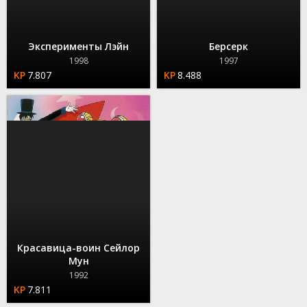
Эксперименты Лэйн
Берсерк
1998
1997
7.807
8.488
Красавица-воин Сейлор
Мун
1992
7.811