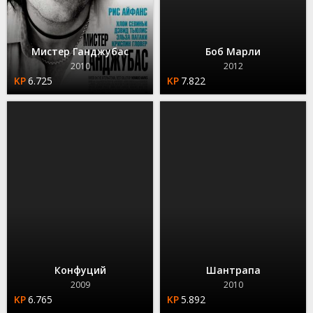
Мистер Ганджубас
Боб Марли
2010
2012
6.725
7.822
Конфуций
Шантрапа
2009
2010
6.765
5.892