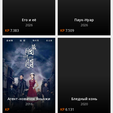
Его и её
Паук-Нуар
2026
2026
7.383
7.509
Агент-новичок Яньчжи
Бледный конь
2016
2020
6.131