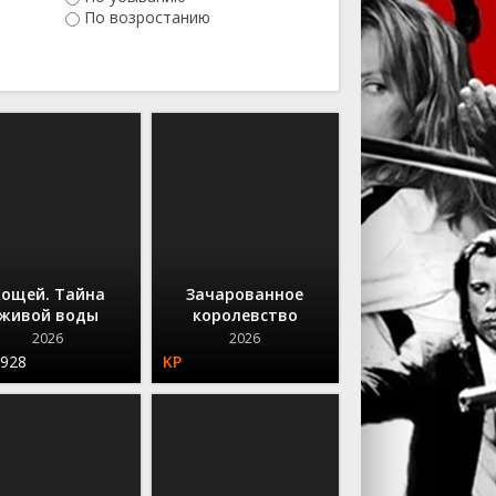
Ужасы
По возростанию
Фантастика
Фэнтези
Сериалы
Кощей. Тайна
Зачарованное
живой воды
королевство
2026
2026
.928