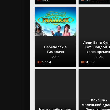
Леди Баг и Суп
Переполох в
Кот: Лондон. 
Гималаях
краю време
2007
2024
5.114
8.397
Кокоша -
маленький дра
Нэчжа побеждает
Приключения