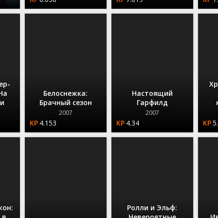
ер-
Хр
На
Белоснежка:
Настоящий
ни
Брачный сезон
Гарфилд
2007
2007
4.153
4.34
5
кон:
Ролли и Эльф:
 в
Невероятные
И