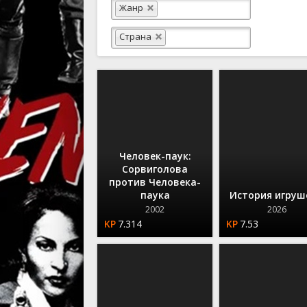
Вестерны
Жанр
Военные
Страна
Детектив
Документ
Драма
Историче
Комедий
Человек-паук:
Сорвиголова
против Человека-
паука
История игруш
2002
2026
7.314
7.53