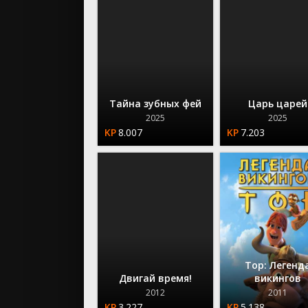
Тайна зубных фей
Царь царей
2025
2025
8.007
7.203
Тор: Легенд
Двигай время!
викингов
2012
2011
3.227
5.138