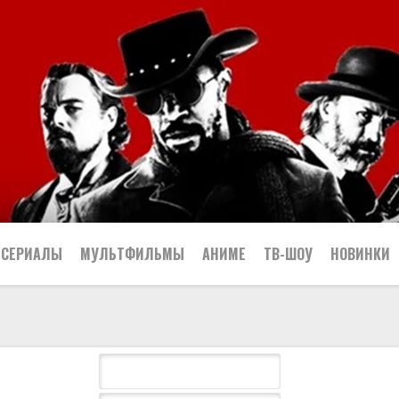
СЕРИАЛЫ
МУЛЬТФИЛЬМЫ
АНИМЕ
ТВ-ШОУ
НОВИНКИ
Криминал
Комедийные
Приключенческие
ческие
Боевики
Детективные
Мелодрамы
Криминальные
Боевик
Русские
Биографические
Детские
Музыкальные
Мелодрама
Вестерн
Сериалы
Т