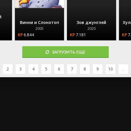
й
Винни и Слонотоп
Зов джунглей
Хул
2005
2020
6.844
7.181
7
ЗАГРУЗИТЬ ЕЩЕ
2
3
4
5
6
7
8
9
10
...