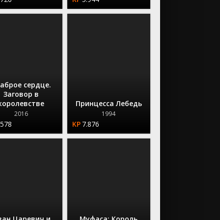
аброе сердце.
Заговор в
королевстве
Принцесса Лебедь
2016
1994
.578
7.876
ван Царевич и
Муфаса: Король