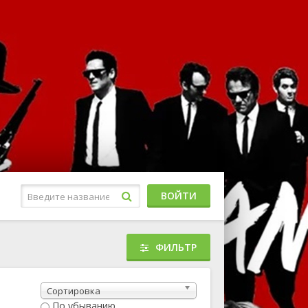
ВОЙТИ
ФИЛЬТР
Музыкальный
Приключенческий
Сортировка
риллер
По убыванию