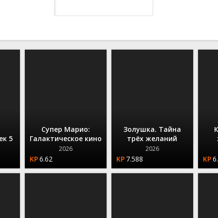
Вестерны
Взрослые
Нуар
Приключенческие
Детектив
Советские
Военные
Семейные
Приключения
Триллеры
Драма
Фантастические
ы
Детективы
Драма
Семейные
Ужасы
Комедия
Фэнтези
альные
Документальные
Комедийные
Спорт
Фантастические
Криминал
Развивающие
Драма
Мюзиклы
Триллеры
Фэнтези
Мелодрама
ские
Исторические
Ужасы
ные
Фантастика
Фэнтези
Супер Марио:
Золушка. Тайна
ек 5
Галактическое кино
трёх желаний
2026
2026
6.62
7.588
6