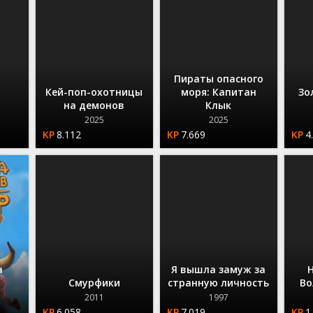
Пираты опасного
Кей-поп-охотницы
моря: Капитан
Зо
на демонов
Клык
2025
2025
8.112
7.669
4
а
Я вышла замуж за
Смурфики
странную личность
Во
2011
1997
6.058
7.019
1