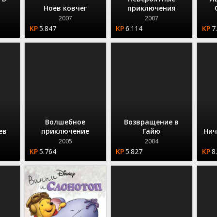
Ноев ковчег
приключения
2007
2007
5.847
6.114
7
Волшебное
Возвращение в
ев
приключение
Гайю
Нич
2005
2004
5.764
5.827
8