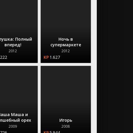
лушка: Полный
Ночь в
вперед!
супермаркете
2012
2012
.222
1.627
Наша Маша и
лшебный орех
Игорь
2009
2008
.726
5.944