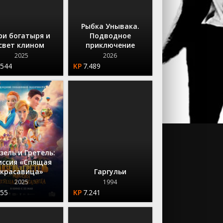
Рыбка Унывака.
ри богатыря и
Подводное
свет клином
приключение
2025
2026
.544
7.489
зель и Гретель:
ссия «Спящая
красавица»
Гаргульи
2025
1994
.55
7.241