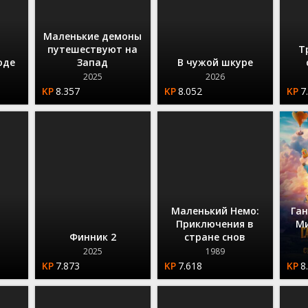
Маленькие демоны
путешествуют на
Т
оде
Запад
В чужой шкуре
2025
2026
8.357
8.052
7
Маленький Немо:
Ган
Приключения в
Ми
Финник 2
стране снов
2025
1989
7.873
7.618
8