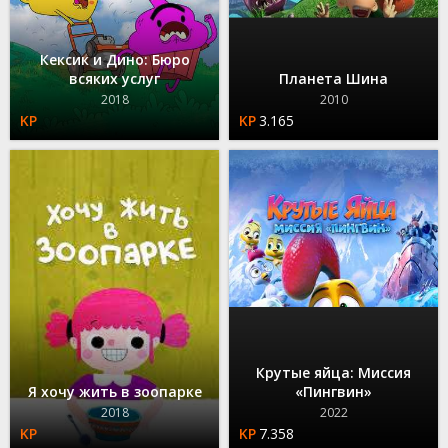
Кексик и Дино: Бюро
всяких услуг
Планета Шина
2018
2010
3.165
Крутые яйца: Миссия
Я хочу жить в зоопарке
«Пингвин»
2018
2022
7.358