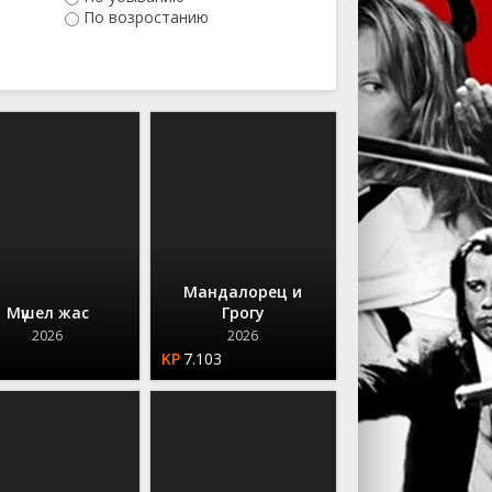
Ужасы
По возростанию
Фантастика
Фэнтези
Сериалы
Мандалорец и
Мүшел жас
Грогу
2026
2026
7.103