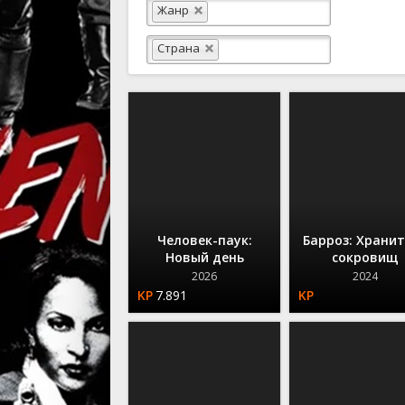
Вестерны
Жанр
Военные
Страна
Детектив
Документ
Драма
Историче
Комедий
Человек-паук:
Барроз: Храни
Новый день
сокровищ
2026
2024
7.891