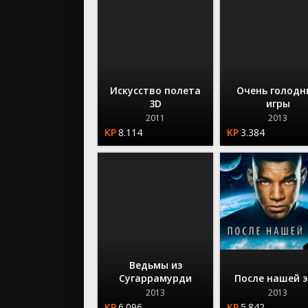
Искусство полета
Очень голодн
3D
игры
2011
2013
8.114
3.384
Ведьмы из
Сугаррамурди
После нашей 
2013
2013
6.096
5.842