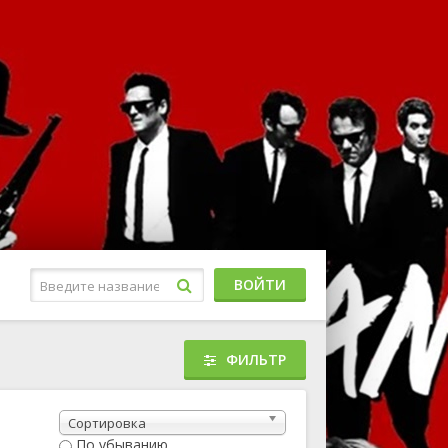
ВОЙТИ
ФИЛЬТР
Музыкальный
Приключенческий
Сортировка
риллер
По убыванию