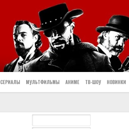
СЕРИАЛЫ
МУЛЬТФИЛЬМЫ
АНИМЕ
ТВ-ШОУ
НОВИНКИ
Криминал
Комедийные
Приключенческие
ческие
Боевики
Детективные
Мелодрамы
Криминальные
Боевик
Русские
Биографические
Детские
Музыкальные
Мелодрама
Вестерн
Сериалы
Т