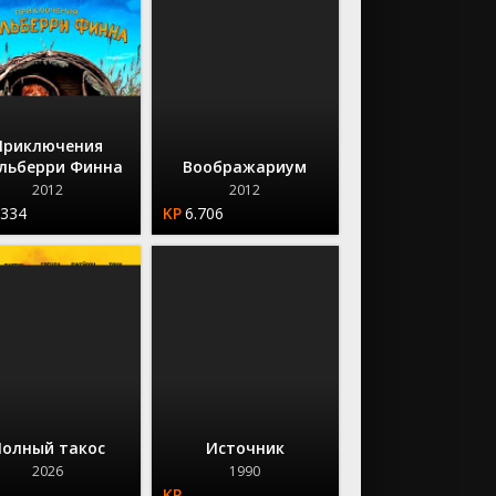
Приключения
кльберри Финна
Воображариум
2012
2012
.334
6.706
Полный такос
Источник
2026
1990