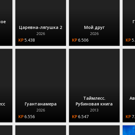
ное
Г
Царевна-лягушка 2
Мой друг
2026
2026
5.438
6.506
5
Таймлесс.
Ав
есс
Гуантанамера
Рубиновая книга
2026
2013
6.556
6.547
7