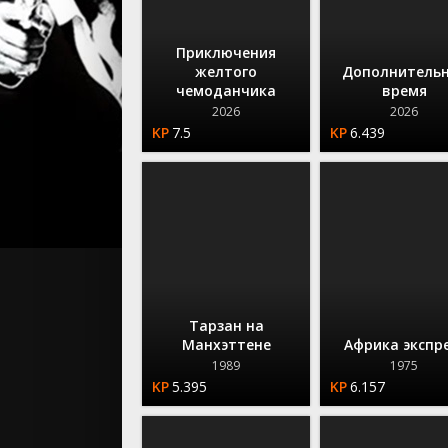
Приключения
желтого
Дополнитель
чемоданчика
время
2026
2026
7.5
6.439
Тарзан на
Манхэттене
Африка экспр
1989
1975
5.395
6.157