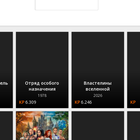
Вестерны
Взрослые
Нуар
Приключенческие
Детектив
Советские
Военные
Семейные
Приключения
Триллеры
Драма
Фантастические
ы
Детективы
Драма
Семейные
Ужасы
Комедия
Фэнтези
альные
Документальные
Комедийные
Спорт
Фантастические
Криминал
Развивающие
Драма
Мюзиклы
Триллеры
Фэнтези
Мелодрама
ские
Исторические
Ужасы
ные
Фантастика
Фэнтези
тель
Отряд особого
Властелины
назначения
вселенной
1978
2026
6.309
6.246