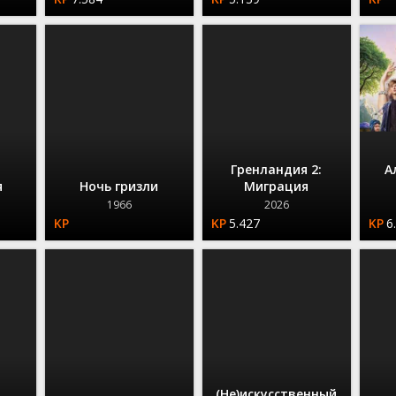
Гренландия 2:
А
я
Ночь гризли
Миграция
1966
2026
5.427
6
(Не)искусственный