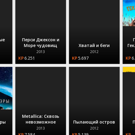
ые
Перси Джексон и
Море чудовищ
Хватай и беги
Ге
2013
2012
6.251
5.697
6
Metallica: Сквозь
эры
невозможное
Пылающий остров
2013
2012
7.584
5.139