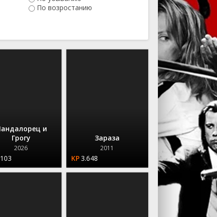
Ужасы
По возростанию
Фантастика
Фэнтези
Сериалы
андалорец и
Грогу
Зараза
2026
2011
.103
3.648