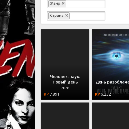
Вестерны
Жанр
Военные
Страна
Детектив
Документ
Драма
Историче
Комедий
Человек-паук:
Новый день
День разоблач
2026
2026
7.891
6.232