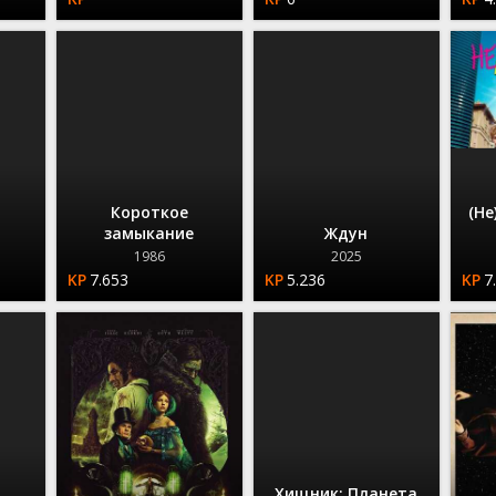
Короткое
(Не
замыкание
Ждун
1986
2025
7.653
5.236
7
Хищник: Планета