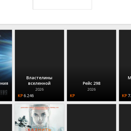
Вестерны
Взрослые
Нуар
Приключенческие
Детектив
Советские
Военные
Семейные
Приключения
Триллеры
Драма
Фантастические
ы
Детективы
Драма
Семейные
Ужасы
Комедия
Фэнтези
альные
Документальные
Комедийные
Спорт
Фантастические
Криминал
Развивающие
Драма
Мюзиклы
Триллеры
Фэнтези
Мелодрама
ские
Исторические
Ужасы
ные
Фантастика
Фэнтези
Властелины
М
ения
вселенной
Рейс 298
2026
2026
6.246
7