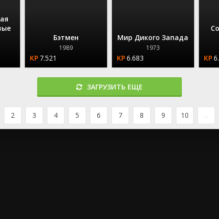
ая
вые
С
Бэтмен
Мир Дикого Запада
1989
1973
7.521
6.683
6
ЗАГРУЗИТЬ ЕЩЕ
2
3
4
5
6
7
8
9
10
...