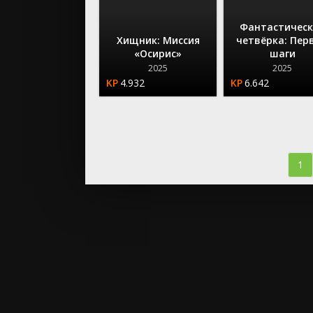
Фантастическ
Хищник: Миссия
четвёрка: Пер
«Осирис»
шаги
2025
2025
4.932
6.642
1