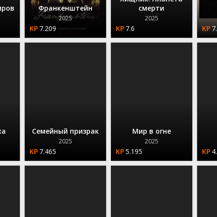
иров
Франкенштейн
смерти
2025
2025
7.209
7.6
7
ха
Семейный призрак
Мир в огне
2025
2025
7.465
5.195
4