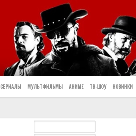
СЕРИАЛЫ
МУЛЬТФИЛЬМЫ
АНИМЕ
ТВ-ШОУ
НОВИНКИ
Криминал
Комедийные
Приключенческие
ческие
Боевики
Детективные
Мелодрамы
Криминальные
Боевик
Русские
Биографические
Детские
Музыкальные
Мелодрама
Вестерн
Сериалы
Т