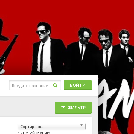
ВОЙТИ
ФИЛЬТР
Музыкальный
Приключенческий
Сортировка
риллер
По убыванию