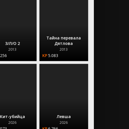
Тайна перевала
З/Л/О 2
Дятлова
2013
2013
.256
5.083
Кит-убийца
Левша
2026
2026
.073
6.766