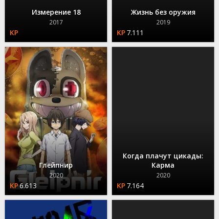
Измерение 18
Жизнь без оружия
2017
2019
7.111
Когда плачут цикады:
Глейпнир
Карма
2020
2020
6.613
7.164